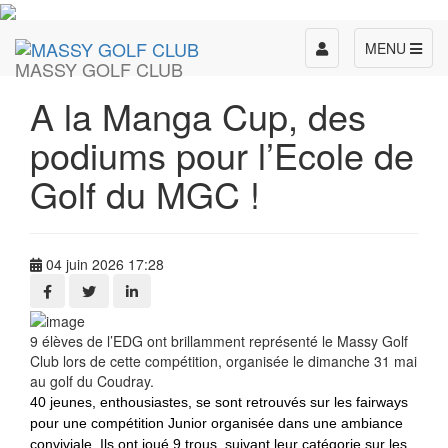
Toggle
MENU
MASSY GOLF CLUB
navigation
A la Manga Cup, des
podiums pour l’Ecole de
Golf du MGC !
04 juin 2026 17:28
9 élèves de l’EDG ont brillamment représenté le Massy Golf
Club lors de cette compétition, organisée le dimanche 31 mai
au golf du Coudray.
40 jeunes, enthousiastes, se sont retrouvés sur les fairways
pour une compétition Junior organisée dans une ambiance
conviviale.
Ils ont joué 9 trous, suivant leur catégorie sur les