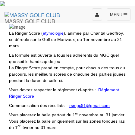
Toggle
MENU
MASSY GOLF CLUB
navigation
La Ringer Score (
étymologie
), animée par Chantal Geoffroy,
se déroule sur le Golf de Marivaux, du 1er novembre au 31
mars.
La formule est ouverte à tous les adhérents du MGC quel
que soit le handicap de jeu.
L
a Ringer Score prend en compte, pour chacun des trous du
parcours, les meilleurs scores de chacune des parties jouées
.
pendant la durée de celle-ci
Vous devrez respecter le règlement ci-après :
Règlement
Ringer Score
Communication des résultats
:
rsmgc91@gmail.com
er
Vous placerez la balle partout du 1
novembre au 31 janvier.
Vous placerez la balle uniquement sur les zones tondues ras
er
du
1
février au 31 mars.