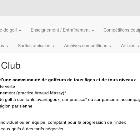
e de golf
Enseignement / Entraînement
Compétitions équ
ubs
Sorties amicales
Archives compétitions
Articles
 Club
 d’une communauté de golfeurs de tous âges et de tous niveaux :
te verte
raînement (practice Arnaud Massy)*
de golf à des tarifs avantageux, sur practice* ou sur parcours accomp
région parisienne
 individuel ou en équipe, comptant pour la progression de l'index
eaux golfs à des tarifs négociés