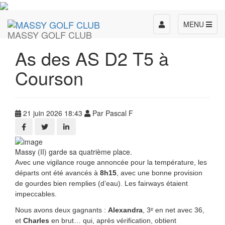
Toggle
MENU
MASSY GOLF CLUB
navigation
As des AS D2 T5 à
Courson
21 juin 2026 18:43
Par Pascal F
Massy (II) garde sa quatrième place.
Avec une vigilance rouge annoncée pour la température, les
départs ont été avancés à
8h15
, avec une bonne provision
de gourdes bien remplies (d’eau). Les fairways étaient
impeccables.
Nous avons deux gagnants :
Alexandra
, 3ᵉ en net avec 36,
et
Charles
en brut… qui, après vérification, obtient