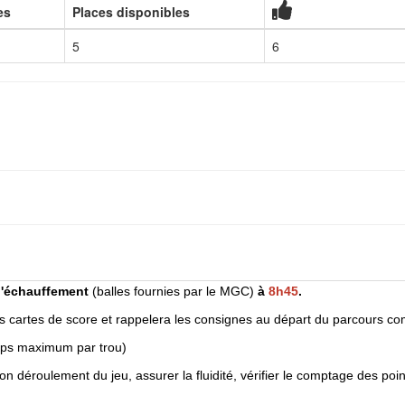
es
Places disponibles
5
6
l'échauffement
(balles fournies par le MGC)
à
8h45
.
les cartes de score et rappelera les consignes au départ du parcours c
ups maximum par trou)
u bon déroulement du jeu, assurer la fluidité, vérifier le comptage des poi