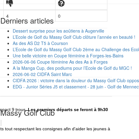
4
0
Derniers articles
Dessert surprise pour les aoûtiens à Augerville
L’Ecole de Golf du Massy Golf Club clôture l’année en beauté !
As des AS D2 T5 à Courson
L’Ecole de Golf du Massy Golf Club 2ème au Challenge des Ecol
Une belle victoire en Coupe féminine à Forges-les-Bains
2026-06-06 Coupe féminine As des As à Forges
A la Manga Cup, des podiums pour l’Ecole de Golf du MGC !
2026-06-02 CIDFA Saint Marc
CIDFA 2026 : victoire dans la douleur du Massy Golf Club oppos
EDG - Junior Séries J5 et classement - 28 juin - Golf de Menn
ompact 9 trous.
Les premiers départs se feront à 9h30
Massy Golf Club
nts tout respectant les consignes afin d'aider les jeunes à