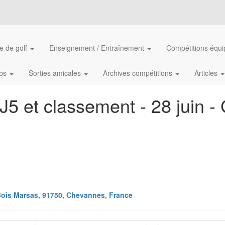
e de golf
Enseignement / Entraînement
Compétitions équ
ubs
Sorties amicales
Archives compétitions
Articles
J5 et classement - 28 juin -
ois Marsas, 91750, Chevannes, France